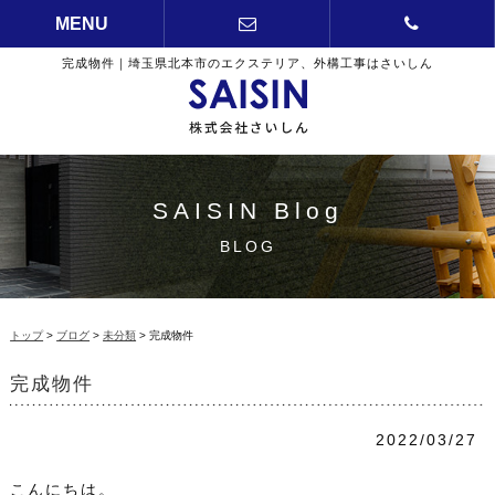
MENU
完成物件｜埼玉県北本市のエクステリア、外構工事はさいしん
SAISIN Blog
BLOG
トップ
>
ブログ
>
未分類
> 完成物件
完成物件
2022/03/27
こんにちは。